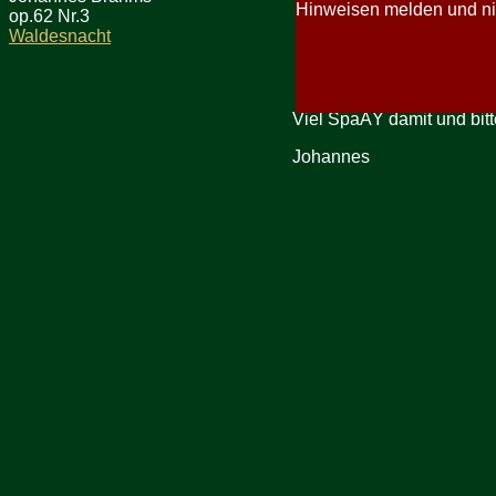
Hinweisen melden und ni
op.62 Nr.3
Waldesnacht
Viel SpaÃŸ damit und bitt
Johannes