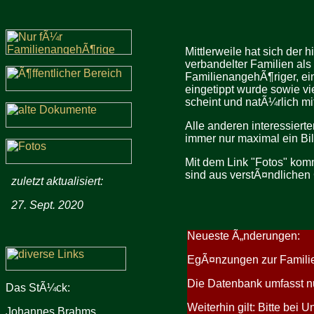
Mittlerweile hat sich de
verbandelter Familien als 
FamilienangehÃ¶riger, ei
eingetippt wurde sowie vi
scheint und natÃ¼rlich mi
Alle anderen interessiert
immer nur maximal ein Bil
Mit dem Link "Fotos" kom
sind aus verstÃ¤ndlichen
zuletzt aktualisiert:
27. Sept. 2020
Neueste Ã„nderungen:
EgÃ¤nzungen zur Familie
Die Datenbank umfasst 
Das StÃ¼ck:
Weiterhin gilt: Bitte be
Johannes Brahms