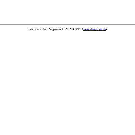
Erstellt mit dem Programm AHNENBLATT (
www.ahnenblatt.de
).