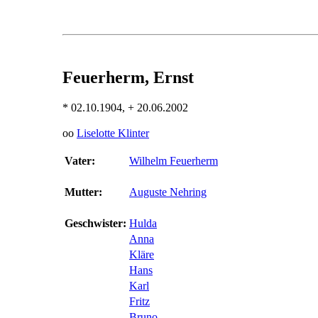
Feuerherm, Ernst
* 02.10.1904, + 20.06.2002
oo
Liselotte Klinter
Vater:
Wilhelm Feuerherm
Mutter:
Auguste Nehring
Geschwister:
Hulda
Anna
Kläre
Hans
Karl
Fritz
Bruno