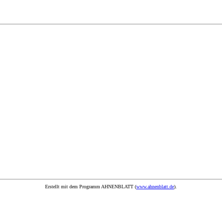
Erstellt mit dem Programm AHNENBLATT (
www.ahnenblatt.de
).