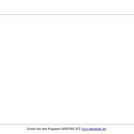
Erstellt mit dem Programm AHNENBLATT (
www.ahnenblatt.de
).