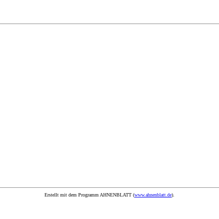
Erstellt mit dem Programm AHNENBLATT (
www.ahnenblatt.de
).