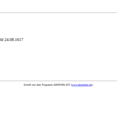
eld 24.08.1617
Erstellt mit dem Programm AHNENBLATT (
www.ahnenblatt.de
).