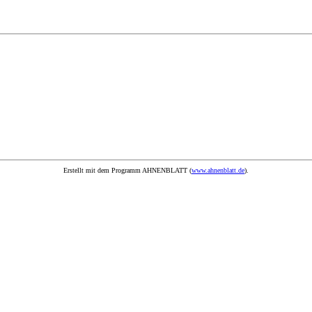
Erstellt mit dem Programm AHNENBLATT (
www.ahnenblatt.de
).