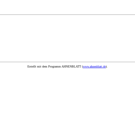
Erstellt mit dem Programm AHNENBLATT (
www.ahnenblatt.de
).