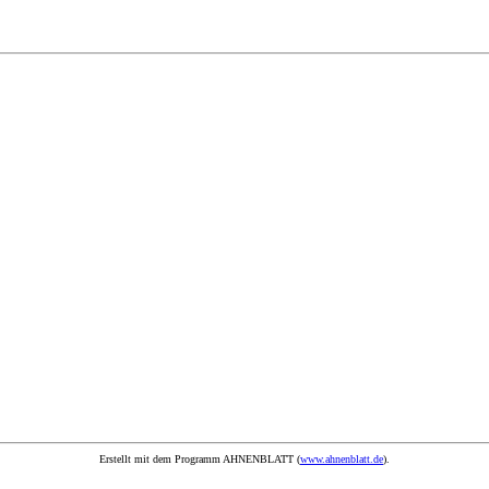
Erstellt mit dem Programm AHNENBLATT (
www.ahnenblatt.de
).