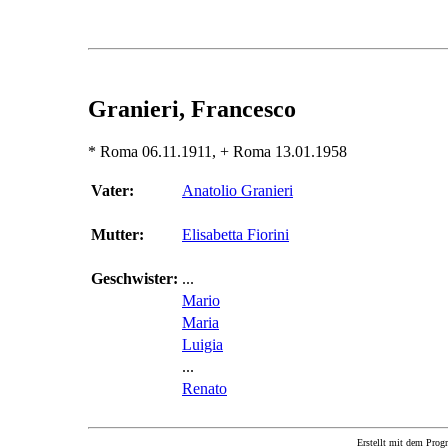
Granieri, Francesco
* Roma 06.11.1911, + Roma 13.01.1958
Vater:
Anatolio Granieri
Mutter:
Elisabetta Fiorini
Geschwister:
...
Mario
Maria
Luigia
...
Renato
Erstellt mit dem P